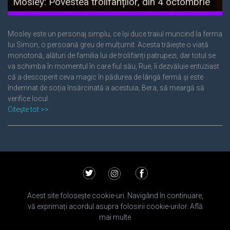
Mosley: Povestea trolifanților, din 4 octombrie
în cinematografe
Mosley este un personaj simplu, ce își duce traiul muncind la ferma
lui Simon, o persoană greu de mulțumit. Acesta trăiește o viață
monotonă, alături de familia lui de trolifanți patrupezi, dar totul se
va schimba în momentul în care fiul său, Rue, îi dezvăluie entuziast
că a descoperit ceva magic în pădurea de lângă fermă și este
îndemnat de soția însărcinată a acestuia, Bera, să meargă să
verifice locul.
Citeşte tot >>
Acest site folosește cookie-uri. Navigând în continuare,
vă exprimați acordul asupra folosirii cookie-urilor.
Află
mai multe