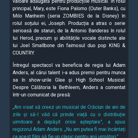
valoare adăugată pentru producțiile musical. În rolul
principal, Mary, este Fiona Palomo (Outer Banks), cu
Milo Manheim (seria ZOMBIES de la Disney) în
rolul soțului ei, Joseph. Producția a atras o serie
serioasă de staruri, de la Antonio Banderas în rolul
lui Herod, precum și abilitățile vocale distincte ale
lui Joel Smallbone din faimosul duo pop KING &
COUNTRY.
Întregul spectacol va beneficia de regia lui Adam
Anders, al cărui talent i-a adus premii pentru munca
sa în show-urile Glee și High School Musical.
Despre Călătoria la Bethleem, Anders a comentat
într-un comunicat de presă:
„Am visat să creez un musical de Crăciun de ani de
zile și să-l văd că prinde viață cu o distribuție
uimitoare a depășit orice așteptare”, a spus
regizorul Adam Anders. „Nu am putea fi mai încântați
ca acest film să fie un clasic pentru anii următori.”