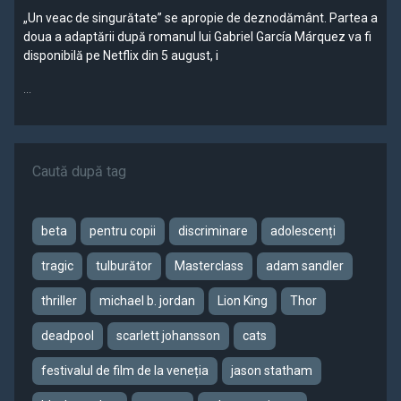
„Un veac de singurătate” se apropie de deznodământ. Partea a
doua a adaptării după romanul lui Gabriel García Márquez va fi
disponibilă pe Netflix din 5 august, i
...
Caută după tag
beta
pentru copii
discriminare
adolescenți
tragic
tulburător
Masterclass
adam sandler
thriller
michael b. jordan
Lion King
Thor
deadpool
scarlett johansson
cats
festivalul de film de la veneția
jason statham