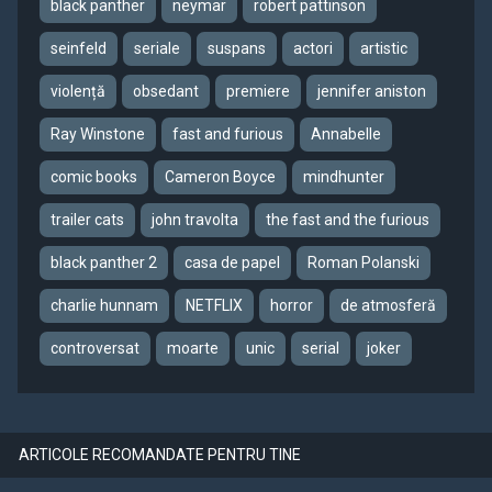
black panther
neymar
robert pattinson
seinfeld
seriale
suspans
actori
artistic
violență
obsedant
premiere
jennifer aniston
Ray Winstone
fast and furious
Annabelle
comic books
Cameron Boyce
mindhunter
trailer cats
john travolta
the fast and the furious
black panther 2
casa de papel
Roman Polanski
charlie hunnam
NETFLIX
horror
de atmosferă
controversat
moarte
unic
serial
joker
ARTICOLE RECOMANDATE PENTRU TINE