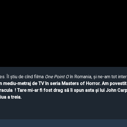
s. Îl știu de cînd filma
One Point O
în Romania, și ne-am tot inter
un mediu-metraj de TV în seria Masters of Horror. Am povestit
Dracula ! Tare mi-ar fi fost drag să îi spun asta și lui John Car
iua a treia.