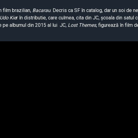
 film brazilian,
Bacarau
. Decris ca SF în catalog, dar un soi de n
Udo Kie
r în distributie, care culmea, cita din JC, școala din satul
de pe albumul din 2015 al lui JC,
Lost Themes
, figurează în film d