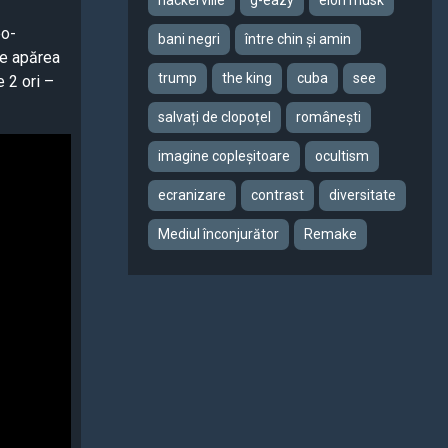
hackerville
g-eazy
elon musk
eo-
bani negri
între chin și amin
 ce apărea
trump
the king
cuba
see
e 2 ori –
salvați de clopoțel
românești
imagine copleșitoare
ocultism
ecranizare
contrast
diversitate
Mediul înconjurător
Remake