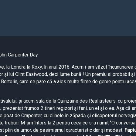
ohn Carpenter Day
e, la Londra la Roxy, în anul 2016. Acum i-am văzut încununarea c
or și lui Clint Eastwood, deci lume bună ! Un premiu și probabil și
 Bertolin, care se pare că a ales multe filme de genre pentru ace
tivalului, și acum sala de la Quinzaine des Realiasteurs, cu proiec
 prezentat frumos 2 tineri regizori și fani, un el și o ea. Așa că 
e post de Crapenter, cu cîinele în zăpadă și elicopeterul norvegia
te treburi. M-am întors la 2 pentru ceea ce s-a numit ‘’O conversa
st plin de umor, de pesimismul caracteristic dar și modest.
Faptu