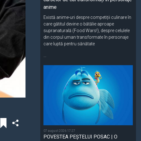
anime
Există anime-uri despre competiții culinare în
care gătitul devine o bătălie aproape
supranaturală (Food Wars!), despre celulele
din corpul uman transformate în personaje
care luptă pentru sănătate
...
07 august 2026 17:27
POVESTEA PEȘTELUI POSAC | O