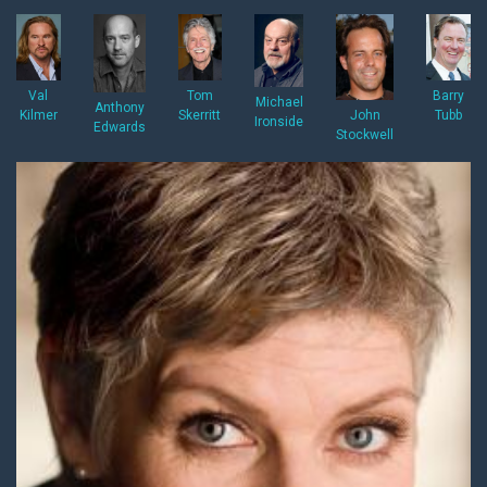
Val
Tom
Barry
Michael
Anthony
Kilmer
Skerritt
Tubb
John
Ironside
Edwards
Stockwell