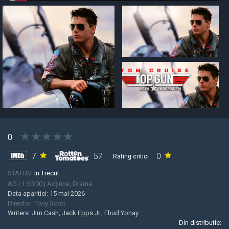
★
★
★
★
★
0
7
57
0
Rating critici
STATUS:
In Trecut
AG
|
1:50:00
|
Acțiune, Drama
Data aparitiei:
15 mai 2026
Director:
Tony Scott
Writers:
Jim Cash, Jack Epps Jr., Ehud Yonay
Din distributie: