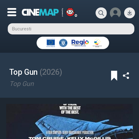
Top Gun
(
2026
)
Top Gun