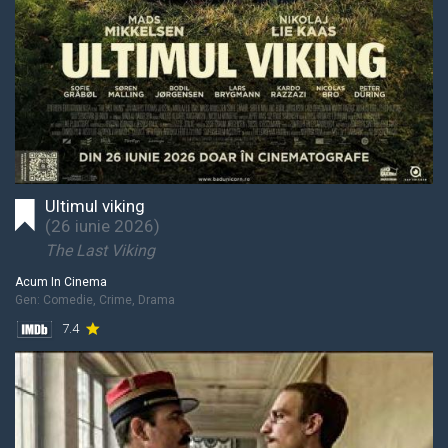
Ultimul viking
(
26 iunie 2026
)
The Last Viking
Acum In Cinema
Gen:
Comedie, Crime, Drama
7.4