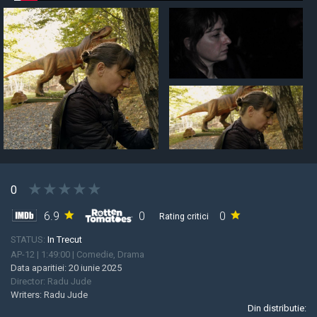
★
★
★
★
★
0
6.9
0
0
Rating critici
STATUS:
In Trecut
AP-12
|
1:49:00
|
Comedie, Drama
Data aparitiei:
20 iunie 2025
Director:
Radu Jude
Writers:
Radu Jude
Din distributie: