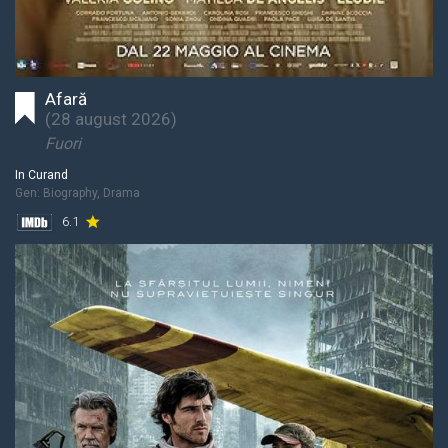
Afară
(
28 august 2026
)
Fuori
In Curand
Gen:
Biography, Drama
6.1