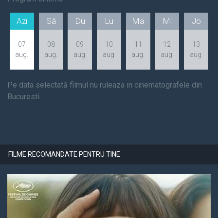
Azi
Sâ
Du
Lu
Ma
Mi
Jo
07
08
09
10
11
12
13
aug.
aug.
aug.
aug.
aug.
aug.
aug.
Pe data selectată filmul nu ruleaza in cinematografele din
Bucuresti
FILME RECOMANDATE PENTRU TINE