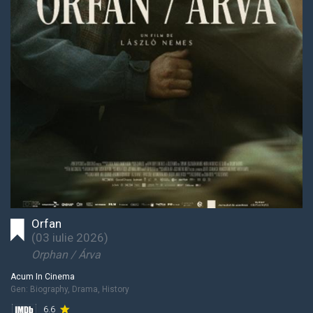
Orfan
(
03 iulie 2026
)
Orphan / Árva
Acum In Cinema
Gen:
Biography, Drama, History
6.6