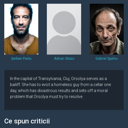
Șerban Pavlu
Adrian Sitaru
Gabriel Spahiu
In the capital of Transylvania, Cluj, Orsolya serves as a
bailiff. She has to evict a homeless guy from a cellar one
day, which has disastrous results and sets off a moral
problem that Orsolya must try to resolve.
Ce spun criticii