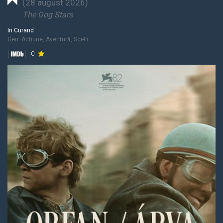
(
28 august 2026
)
The Dog Stars
In Curand
Gen:
Acțiune, Aventură, Sci-Fi
0