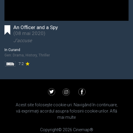
An Officer and a Spy
(
08 mai 2020
)
J'accuse
In Curand
Gen:
Drama, History, Thriller
7.2
Acest site folosește cookie-uri. Navigând în continuare,
vă exprimați acordul asupra folosirii cookie-urilor.
Află
mai multe
Copyright©
2026
Cinemap®